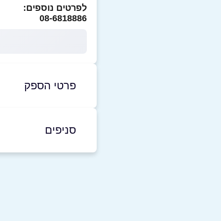
לפרטים נוספים:
08-6818886
פרטי הספק
08-6818886
סניפים
קרית גת
שם מלא
*
מרכז מסחרי 87
טלפון
*
08-6818886