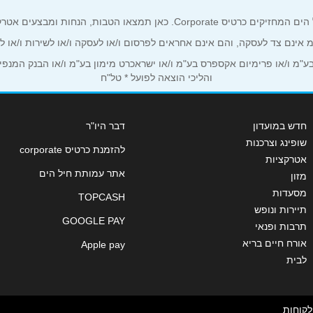
ים אטרקטיביים אך ורק לכם מחזיקי כרטיס קורפורייט!
ע"מ אינם צד לעסקה, והם אינם אחראים לפרסום ו/או לעסקה ו/או לשירות ו/או 
מ ו/או פרימיום אקספרס בע"מ ו/או ישראכרט מימון בע"מ ו/או הבנק המנפיק *
והליכי הוצאה לפועל * טל"ח
חדש במועדון
דבר היו"ר
שופינג וצרכנות
להזמנת כרטיס corporate
אטרקציות
שליחה
אתר עמותת חיל הים
מזון
מסעדות
TOPCASH
תיירות ונופש
GOOGLE PAY
תרבות ופנאי
אורח חיים בריא
Apple pay
לבית