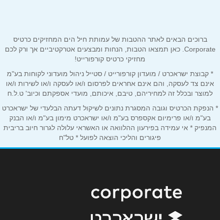
03-9032634
שם מלא
*
טלפון
*
ברוכים הבאים לאתר ההטבות של עמותת חיל הים המחזיקים כרטיס
Corporate. כאן תמצאו הטבות, הנחות ומבצעים אטרקטיביים אך ורק לכם
מחזיקי כרטיס קורפורייט!
אימייל
*
* קבוצת ישראכרט / מועדון קורפורייט / סטייל ניהול מועדוני לקוחות בע"מ
אינם צד לעסקה, והם אינם אחראים לפרסום ו/או לעסקה ו/או לשירות ו/או
למוצר ובכלל זה למחיריהם, טיבם, איכותם, מועדי אספקתם וכיוב' ט.ל.ח
נושא
*
* הנפקת הכרטיס וגובה המסגרת נתונים לשיקול דעתה הבלעדי של ישראכרט
אנא חזרו אלי בקשר ל...
בע"מ ו/או פרימיום אקספרס בע"מ ו/או ישראכרט מימון בע"מ ו/או הבנק
המנפיק * אי עמידה בפירעון ההלוואה או האשראי עלולה לגרור חיוב בריבית
פיגורים והליכי הוצאה לפועל * טל"ח
הודעה
*
שליחה