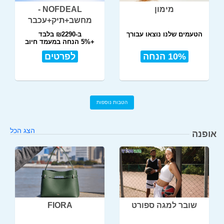
מימון
NOFDEAL -
מחשב+תיק+עכבר
הטעמים שלנו נוצאו עבורך
ב-₪2290 בלבד
+5% הנחה במעמד חיוב
10% הנחה
לפרטים
הטבות נוספות
הצג הכל
אופנה
שובר למגה ספורט
FIORA