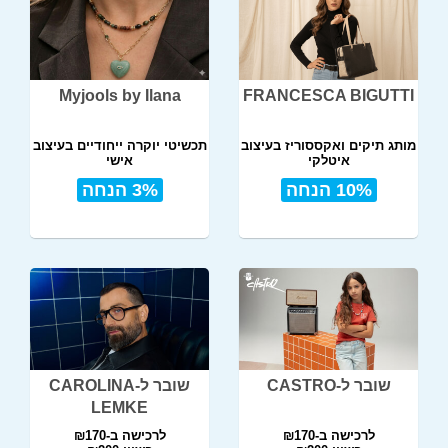
Myjools by Ilana
FRANCESCA BIGUTTI
מותג תיקים ואקססוריז בעיצוב
תכשיטי יוקרה ייחודיים בעיצוב
איטלקי
אישי
10% הנחה
3% הנחה
שובר ל-CASTRO
שובר ל-CAROLINA
LEMKE
לרכישה ב-₪170
לרכישה ב-₪170