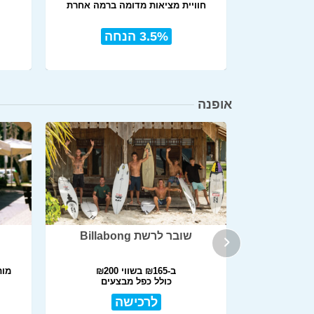
ם מאורגנים
חוויית מציאות מדומה ברמה אחרת
3.5% הנחה
אופנה
FRANCE
שובר לרשת Billabong
בעיצוב איטלקי
ב-₪165 בשווי ₪200
מותג
כולל כפל מבצעים
לרכישה