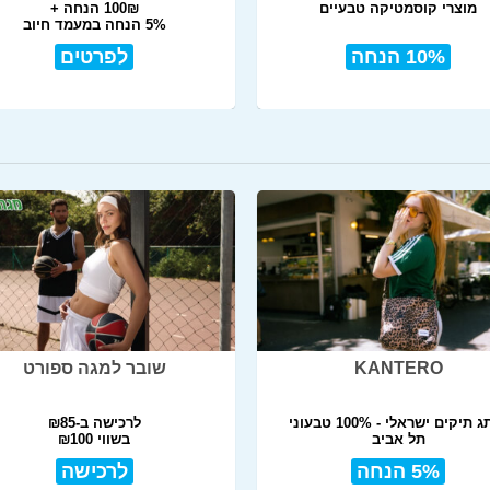
מוצרי קוסמטיקה טבעיים
100₪ הנחה +
5% הנחה במעמד חיוב
10% הנחה
לפרטים
KANTERO
שובר למגה ספורט
 תיקים ישראלי - 100% טבעוני
לרכישה ב-₪85
תל אביב
בשווי ₪100
5% הנחה
לרכישה