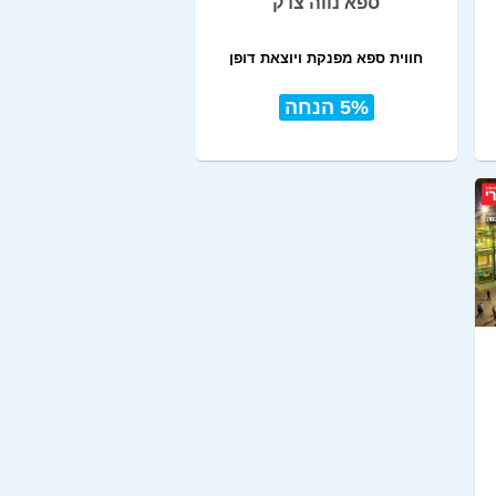
ספא נווה צדק
חווית ספא מפנקת ויוצאת דופן
5% הנחה