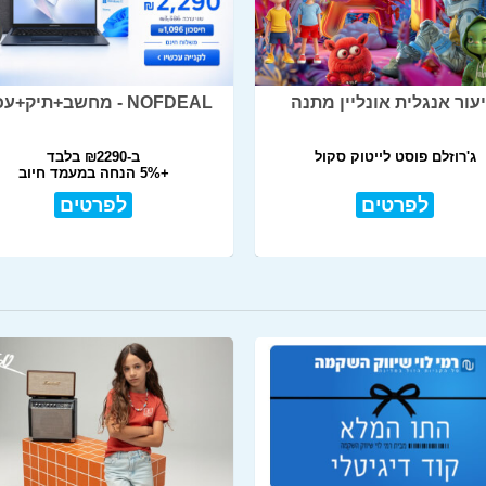
עור אנגלית אונליין מתנה
NOFDEAL - מחשב+תיק+עכבר
ג'רוזלם פוסט לייטוק סקול
ב-₪2290 בלבד
+5% הנחה במעמד חיוב
לפרטים
לפרטים