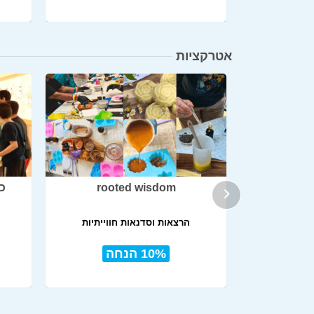
אטרקציות
נמה סיטי
rooted wisdom
כר
הרצאות וסדנאות חווייתיות
₪4
10% הנחה