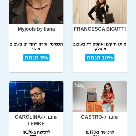
Myjools by Ilana
FRANCESCA BIGUTTI
מותג תיקים ואקססוריז בעיצוב
תכשיטי יוקרה ייחודיים בעיצוב
איטלקי
אישי
10% הנחה
3% הנחה
שובר ל-CASTRO
שובר ל-CAROLINA
LEMKE
לרכישה ב-₪170
לרכישה ב-₪170