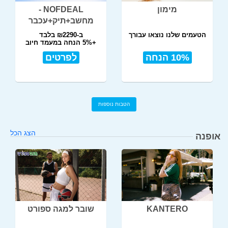
מימון
NOFDEAL -
מחשב+תיק+עכבר
הטעמים שלנו נוצאו עבורך
ב-₪2290 בלבד
+5% הנחה במעמד חיוב
10% הנחה
לפרטים
הטבות נוספות
הצג הכל
אופנה
KANTERO
שובר למגה ספורט