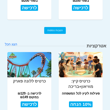
בשווי ₪200
בשווי ₪200
לרכישה
לרכישה
הטבות נוספות
הצג הכל
אטרקציות
כרטיס קיץ:
כרטיס ללונה פארק
מוזיאון+בריכה
פעילות לקיץ לכל המשפחה
לרכישה ב- ₪129
במקום ₪149
10% הנחה
לרכישה