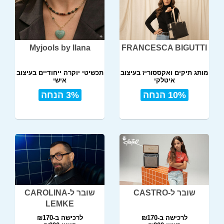
Myjools by Ilana
FRANCESCA BIGUTTI
מותג תיקים ואקססוריז בעיצוב
תכשיטי יוקרה ייחודיים בעיצוב
איטלקי
אישי
10% הנחה
3% הנחה
שובר ל-CASTRO
שובר ל-CAROLINA
LEMKE
לרכישה ב-₪170
לרכישה ב-₪170