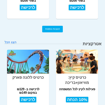
בשווי ₪200
בשווי ₪200
לרכישה
לרכישה
הטבות נוספות
הצג הכל
אטרקציות
כרטיס קיץ:
כרטיס ללונה פארק
מוזיאון+בריכה
פעילות לקיץ לכל המשפחה
לרכישה ב- ₪129
במקום ₪149
10% הנחה
לרכישה