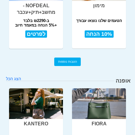
מימון
NOFDEAL -
מחשב+תיק+עכבר
הטעמים שלנו נוצאו עבורך
ב-₪2290 בלבד
+5% הנחה במעמד חיוב
10% הנחה
לפרטים
הטבות נוספות
הצג הכל
אופנה
KANTERO
FIORA